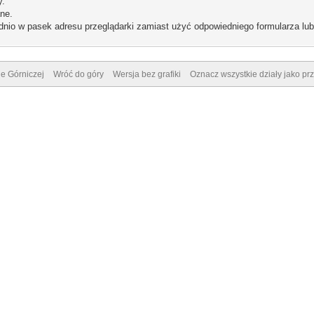
y.
ne.
dnio w pasek adresu przeglądarki zamiast użyć odpowiedniego formularza lu
e Górniczej
Wróć do góry
Wersja bez grafiki
Oznacz wszystkie działy jako pr