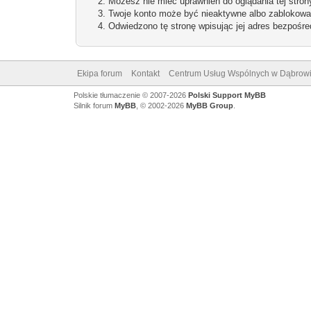
Możesz nie mieć uprawnień do oglądania tej stron
Twoje konto może być nieaktywne albo zablokowa
Odwiedzono tę stronę wpisując jej adres bezpośre
Ekipa forum
Kontakt
Centrum Usług Wspólnych w Dąbrowi
Polskie tłumaczenie © 2007-2026
Polski Support MyBB
Silnik forum
MyBB
, © 2002-2026
MyBB Group
.